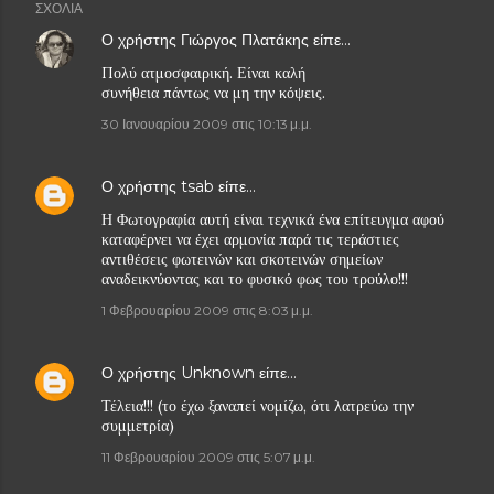
ΣΧΌΛΙΑ
Ο χρήστης
Γιώργος Πλατάκης
είπε…
Πολύ ατμοσφαιρική. Είναι καλή
συνήθεια πάντως να μη την κόψεις.
30 Ιανουαρίου 2009 στις 10:13 μ.μ.
Ο χρήστης
tsab
είπε…
Η Φωτογραφία αυτή είναι τεχνικά ένα επίτευγμα αφού
καταφέρνει να έχει αρμονία παρά τις τεράστιες
αντιθέσεις φωτεινών και σκοτεινών σημείων
αναδεικνύοντας και το φυσικό φως του τρούλο!!!
1 Φεβρουαρίου 2009 στις 8:03 μ.μ.
Ο χρήστης
Unknown
είπε…
Τέλεια!!! (το έχω ξαναπεί νομίζω, ότι λατρεύω την
συμμετρία)
11 Φεβρουαρίου 2009 στις 5:07 μ.μ.